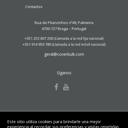
Contactos
Rua de Pitancinhos nº49, Palmeira
4700-727 Braga – Portugal
+351 253 607 200
(Llamada a la red fija nacional)
+351 914 959 789
(Llamada a la red móvil nacional)
geral@coverbulk.com
Síganos
Este sitio utiliza cookies para brindarle una mejor
experiencia al recordar sus preferencias y visitas repetidas.