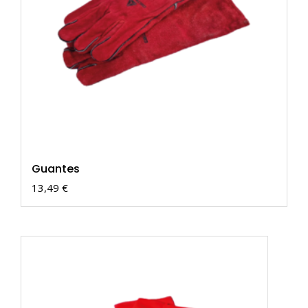
en
la
página
de
producto
Guantes
13,49
€